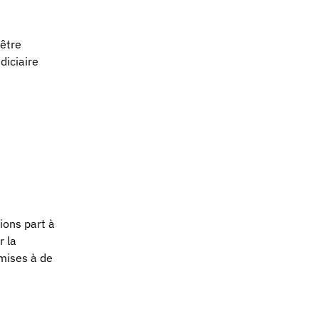
 être
diciaire
ions part à
r la
umises à de