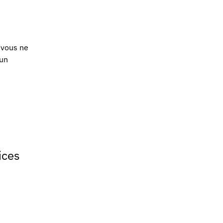
e vous ne
cun
ices