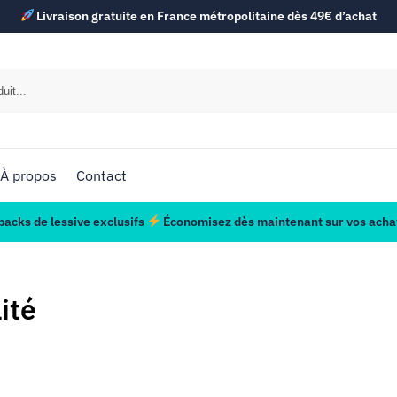
Livraison gratuite en France métropolitaine dès 49€ d’achat
À propos
Contact
acks de lessive exclusifs
Économisez dès maintenant sur vos achat
ité