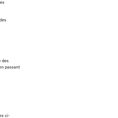
les
 des
e des
 en passant
s ci-