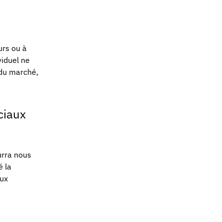
urs ou à
viduel ne
 du marché,
ciaux
urra nous
é la
aux