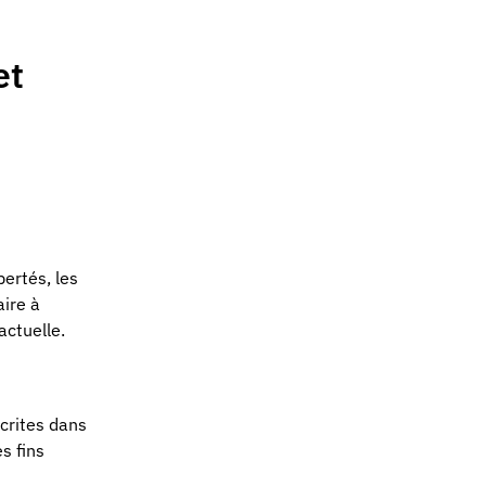
et
bertés, les
ire à
actuelle.
crites dans
s fins