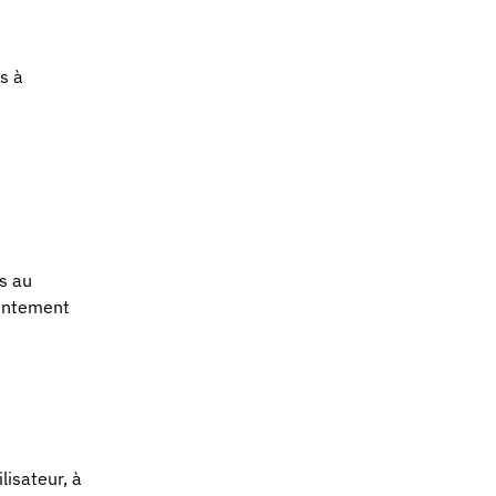
s à
s au
sentement
lisateur, à