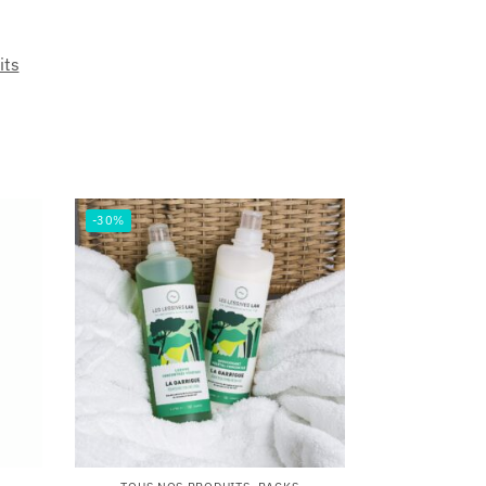
its
-30%