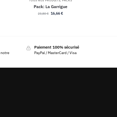
TOUS NOS PRODUITS
,
PACKS
Pack: La Garrigue
16,66
€
23,80
€
Paiement 100% sécurisé
 notre
PayPal / MasterCard / Visa