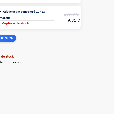
 ×
Adoucissant concentré 1L - La
10,90
€
margue
9,81
€
Rupture de stock
DE 10%
 de stock
s d’utilisation