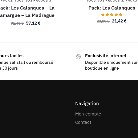
PACKS
,
TOUS NOS PRODUITS
TOUS NOS PRODUITS
,
PACKS
ack: Les Calanques – La
Pack: Les Calanques
amargue – La Madrague
21,42
€
23,80
€
57,12
€
71,40
€
ours faciles
Exclusivité internet
ntie satisfait ou remboursé
Disponible uniquement sur
 30 jours
boutique en ligne
Navigation
Mon compte
Contact