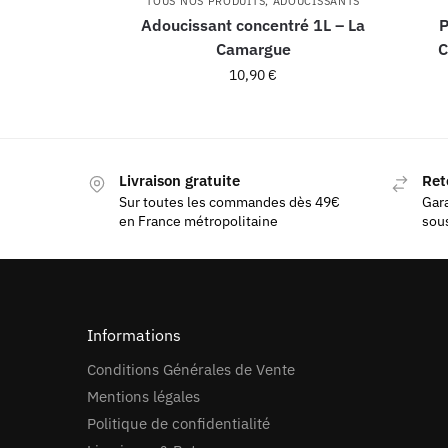
TOUS NOS PRODUITS
,
ADOUCISSANTS
Adoucissant concentré 1L – La
P
Camargue
C
10,90
€
Livraison gratuite
Ret
Sur toutes les commandes dès 49€
Gara
en France métropolitaine
sous
Informations
Conditions Générales de Vente
Mentions légales
Politique de confidentialité