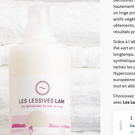
hautement 
un linge pr
actifs végé
vêtements, 
résultats p
Grâce à l’a
thé vert et 
longtemps. 
synthétique
taches les p
Hyperconce
européennes
tout en all
Choisissez 
avec
Les L
1
Ca