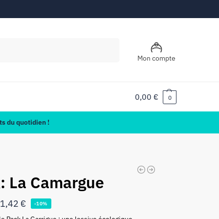
Recherche
Mon compte
0,00
€
0
s du quotidien !
: La Camargue
1,42
€
-10%
e Pack La Garrigue : une lessive écologique