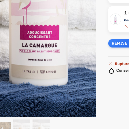
1
Ca
REMISE 
Rupture
Conseil