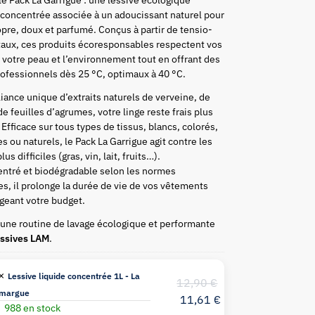
concentrée associée à un adoucissant naturel pour
opre, doux et parfumé. Conçus à partir de tensio-
taux, ces produits écoresponsables respectent vos
votre peau et l’environnement tout en offrant des
rofessionnels dès 25 °C, optimaux à 40 °C.
lliance unique d’extraits naturels de verveine, de
de feuilles d’agrumes, votre linge reste frais plus
Efficace sur tous types de tissus, blancs, colorés,
s ou naturels, le Pack La Garrigue agit contre les
lus difficiles (gras, vin, lait, fruits…).
ntré et biodégradable selon les normes
, il prolonge la durée de vie de vos vêtements
égeant votre budget.
une routine de lavage écologique et performante
essives LAM
.
 ×
Lessive liquide concentrée 1L - La
12,90
€
margue
11,61
€
988 en stock