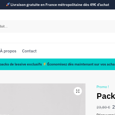
Livraison gratuite en France métropolitaine dès 49€ d’achat
À propos
Contact
acks de lessive exclusifs
Économisez dès maintenant sur vos achat
Promo !
Pack
2
23,80
€
Découvrez l